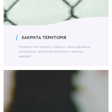
ЗАКРИТА ТЕРИТОРІЯ
Пізнавати світ приємно і радісно, якщо відчуваєш
захищеність. Дитинство безпечне у рідному
кварталі!