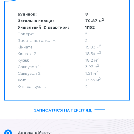
Будинок:
8
2
70.87 м
Загальна площа:
Унікальний ID квартири:
11152
Поверх:
5
Высота потолка, м:
3
2
15.03 м
Кімната 1:
2
18.54 м
Кімната 2:
2
18.2 м
Кухня:
2
3.93 м
Санвузол 1:
2
1.51 м
Санвузол 2:
2
13.66 м
Хол:
К-ть санвузлів:
2
ЗАПИСАТИСЯ НА ПЕРЕГЛЯД
Адреса об’єкту