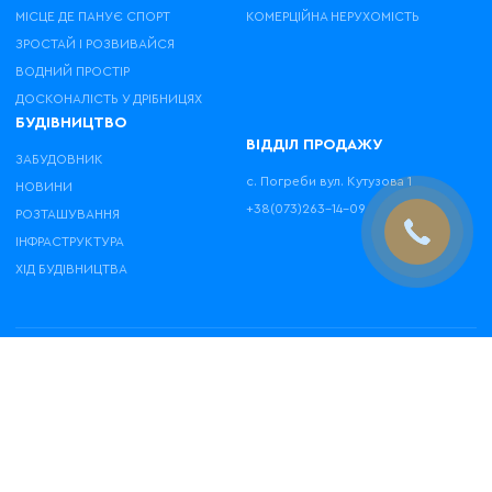
МІСЦЕ ДЕ ПАНУЄ СПОРТ
КОМЕРЦІЙНА НЕРУХОМІСТЬ
ЗРОСТАЙ І РОЗВИВАЙСЯ
ВОДНИЙ ПРОСТІР
ДОСКОНАЛІСТЬ У ДРІБНИЦЯХ
БУДІВНИЦТВО
ВІДДІЛ ПРОДАЖУ
ЗАБУДОВНИК
с. Погреби вул. Кутузова 1
НОВИНИ
+38(073)263-14-09
РОЗТАШУВАННЯ
ІНФРАСТРУКТУРА
ХІД БУДІВНИЦТВА
YOUTUBE
INSTAGRAM
ЗВОРОТНІЙ
FACEBOOK
ЗВ’ЯЗОК