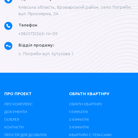
Київська область, Броварський район, село Погреби,
вул. Приозерна, 2А
Телефон
+38(073)263-14-09
Відділ продажу:
с. Погреби вул. Кутузова 1
ПРО ПРОЕКТ
ОБРАТИ КВАРТИРУ
ПРО КОМПЛЕКС
ОБРАТИ КВАРТИРУ
ДОКУМЕНТИ
1-КІМНАТНІ
ГАЛЕРЕЯ
2-КІМНАТНІ
КОНТАКТИ
3-КІМНАТНІ
ПРОСТІР ДЛЯ ДОЗВІЛЛЯ
КВАРТИРИ С ТЕРАСАМИ